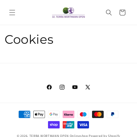
Direkt
zum
Warenkorb
Inhalt
Cookies
Facebook
Instagram
YouTube
X
(Twitter)
Zahlungsmethoden
© 2026,
TERRA WORTMANN OPEN Onlineshop
Powered by Shopify